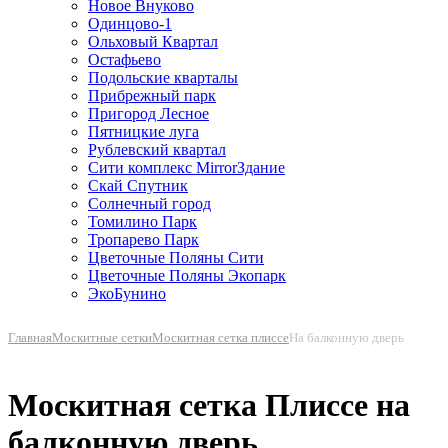
Новое Внуково
Одинцово-1
Ольховый Квартал
Остафьево
Подольские кварталы
Прибрежный парк
Пригород Лесное
Пятницкие луга
Рублевский квартал
Сити комплекс MirrorЗдание
Скай Спутник
Солнечный город
Томилино Парк
Тропарево Парк
Цветочные Поляны Сити
Цветочные Поляны Экопарк
ЭкоБунино
Главная
Москитные сетки
Москитная сетка плиссе
На балконную дверь
Москитная сетка Плиссе на
балконную дверь