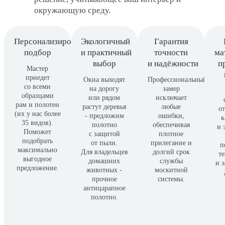
окружающую среду.
Персонализированный
Экологичный
Гарантия
подбор
и практичный
точности
ма
выбор
и надёжности
п
Мастер
приедет
Окна выходят
Профессиональный
со всеми
на дорогу
замер
образцами
или рядом
исключает
рам и полотен
растут деревья
любые
о
(их у нас более
- предложим
ошибки,
к
35 видов).
полотно
обеспечивая
и 
Поможет
с защитой
плотное
подобрать
от пыли.
прилегание и
п
максимально
Для владельцев
долгий срок
т
выгодное
домашних
службы
и 
предложение.
животных -
москитной
прочное
системы.
антицарапное
полотно.