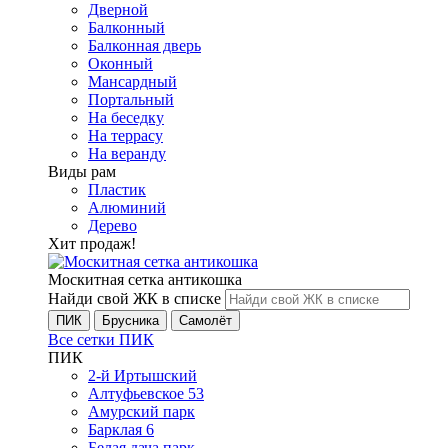
Дверной
Балконный
Балконная дверь
Оконный
Мансардный
Портальный
На беседку
На террасу
На веранду
Виды рам
Пластик
Алюминий
Дерево
Хит продаж!
Москитная сетка антикошка
Найди свой ЖК в списке
ПИК
Брусника
Самолёт
Все сетки ПИК
ПИК
2-й Иртышский
Алтуфьевское 53
Амурский парк
Барклая 6
Белая дача парк