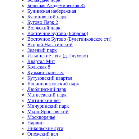
Большая Академическая 85
Бунинская набережная
Бусиновский парк
Бутово Парк 2
Волжский парк
Восточное Бутово (Боброво)
Восточное Бутово (Булатниковское с/п)
Второй Нагатинский
Зелёный парк
Ильинские луга (д. Глухово)
Квартал Мит
Кольская 8
Кузьминский лес
Кутузовский квартал
Лосиноостровский парк
Люблинский парк
Матвеевский парк
Митинский лес
Мичуринский парк
Мкрн Ярославский
Москворечье
Нарвин
Никольские луга
Онежский вал