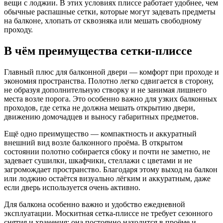
вещи с лоджии. В этих условиях плиссе работает удобнее, чем
обычные распашные сетки, которые могут задевать предметы
на балконе, хлопать от сквозняка или мешать свободному
проходу.
В чём преимущества сетки-плиссе
Главный плюс для балконной двери — комфорт при проходе и
экономия пространства. Полотно легко сдвигается в сторону,
не образуя дополнительную створку и не занимая лишнего
места возле порога. Это особенно важно для узких балконных
проходов, где сетка не должна мешать открытию двери,
движению домочадцев и выносу габаритных предметов.
Ещё одно преимущество — компактность и аккуратный
внешний вид возле балконного проёма. В открытом
состоянии полотно собирается сбоку и почти не заметно, не
задевает сушилки, шкафчики, стеллажи с цветами и не
загромождает пространство. Благодаря этому выход на балкон
или лоджию остаётся визуально лёгким и аккуратным, даже
если дверь используется очень активно.
Для балкона особенно важно и удобство ежедневной
эксплуатации. Москитная сетка-плиссе не требует сезонного
снятия и хранения: она постоянно находится в проёме и