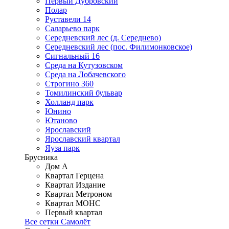
Первый Дубровский
Полар
Руставели 14
Саларьево парк
Середневский лес (д. Середнево)
Середневский лес (пос. Филимонковское)
Сигнальный 16
Среда на Кутузовском
Среда на Лобачевского
Строгино 360
Томилинский бульвар
Холланд парк
Юнино
Ютаново
Ярославский
Ярославский квартал
Яуза парк
Брусника
Дом А
Квартал Герцена
Квартал Издание
Квартал Метроном
Квартал МОНС
Первый квартал
Все сетки Самолёт