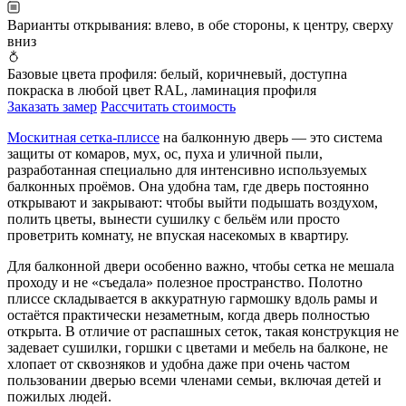
Варианты открывания:
влево, в обе стороны, к центру, сверху
вниз
Базовые цвета профиля:
белый, коричневый, доступна
покраска в любой цвет RAL, ламинация профиля
Заказать замер
Рассчитать стоимость
Москитная сетка‑плиссе
на балконную дверь — это система
защиты от комаров, мух, ос, пухa и уличной пыли,
разработанная специально для интенсивно используемых
балконных проёмов. Она удобна там, где дверь постоянно
открывают и закрывают: чтобы выйти подышать воздухом,
полить цветы, вынести сушилку с бельём или просто
проветрить комнату, не впуская насекомых в квартиру.
Для балконной двери особенно важно, чтобы сетка не мешала
проходу и не «съедала» полезное пространство. Полотно
плиссе складывается в аккуратную гармошку вдоль рамы и
остаётся практически незаметным, когда дверь полностью
открыта. В отличие от распашных сеток, такая конструкция не
задевает сушилки, горшки с цветами и мебель на балконе, не
хлопает от сквозняков и удобна даже при очень частом
пользовании дверью всеми членами семьи, включая детей и
пожилых людей.