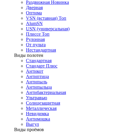
Раздвижная
Новинка
Дверная
Оптима
VSN (вставная)
Топ
AlumSN
USN (универсальная)
Плиссе
Топ
Рулонная
От пульта
Нестандартная
Виды полотен
Стандартная
Стандарт Плюс
Антикот
Антиптица
Антипыль
Антипыльца
Антибактериальная
Ультравью
Солнцезащитная
Металлическая
Невидимка
Антимошка
Выгул
Виды проёмов