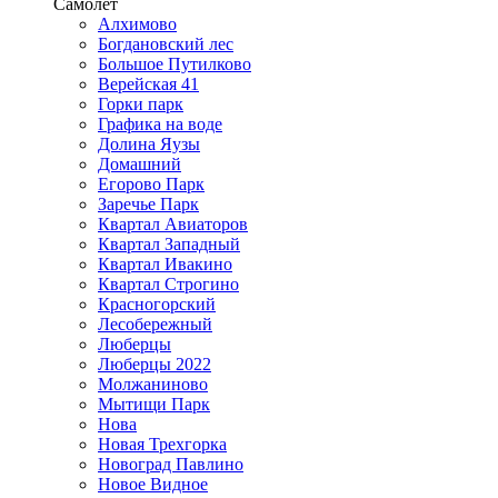
Самолёт
Алхимово
Богдановский лес
Большое Путилково
Верейская 41
Горки парк
Графика на воде
Долина Яузы
Домашний
Егорово Парк
Заречье Парк
Квартал Авиаторов
Квартал Западный
Квартал Ивакино
Квартал Строгино
Красногорский
Лесобережный
Люберцы
Люберцы 2022
Молжаниново
Мытищи Парк
Нова
Новая Трехгорка
Новоград Павлино
Новое Видное