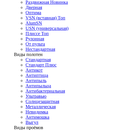
Раздвижная
Новинка
Дверная
Оптима
VSN (вставная)
Топ
AlumSN
USN (универсальная)
Плиссе
Топ
Рулонная
От пульта
Нестандартная
Виды полотен
Стандартная
Стандарт Плюс
Антикот
Антиптица
Антипыль
Антипыльца
Антибактериальная
Ультравью
Солнцезащитная
Металлическая
Невидимка
Антимошка
Выгул
Виды проёмов