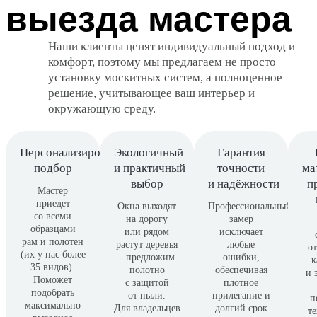
выезда мастера
Наши клиенты ценят индивидуальный подход и
комфорт, поэтому мы
предлагаем не просто
установку москитных систем, а полноценное
решение
, учитывающее ваш интерьер и
окружающую среду.
Персонализированный
Экологичный
Гарантия
подбор
и практичный
точности
ма
выбор
и надёжности
п
Мастер
приедет
Окна выходят
Профессиональный
со всеми
на дорогу
замер
образцами
или рядом
исключает
рам и полотен
растут деревья
любые
о
(их у нас более
- предложим
ошибки,
к
35 видов).
полотно
обеспечивая
и 
Поможет
с защитой
плотное
подобрать
от пыли.
прилегание и
п
максимально
Для владельцев
долгий срок
т