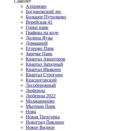
Самолёт
Алхимово
Богдановский лес
Большое Путилково
Верейская 41
Горки парк
Графика на воде
Долина Яузы
Домашний
Егорово Парк
Заречье Парк
Квартал Авиаторов
Квартал Западный
Квартал Ивакино
Квартал Строгино
Красногорский
Лесобережный
Люберцы
Люберцы 2022
Молжаниново
Мытищи Парк
Нова
Новая Трехгорка
Новоград Павлино
Новое Видное