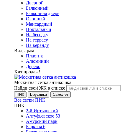
Дверной
Балконный
Балконная дверь
Оконный
Мансардный
Портальный
На беседку
На террасу
На веранду
Виды рам
Пластик
Алюминий
Дерево
Хит продаж!
Москитная сетка антикошка
Найди свой ЖК в списке
ПИК
Брусника
Самолёт
Все сетки ПИК
ПИК
2-й Иртышский
Алтуфьевское 53
Амурский парк
Барклая 6
Белая дача парк