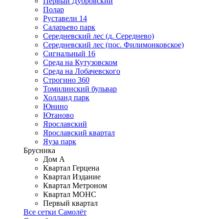
Первый Дубровский
Полар
Руставели 14
Саларьево парк
Середневский лес (д. Середнево)
Середневский лес (пос. Филимонковское)
Сигнальный 16
Среда на Кутузовском
Среда на Лобачевского
Строгино 360
Томилинский бульвар
Холланд парк
Юнино
Ютаново
Ярославский
Ярославский квартал
Яуза парк
Брусника
Дом А
Квартал Герцена
Квартал Издание
Квартал Метроном
Квартал МОНС
Первый квартал
Все сетки Самолёт