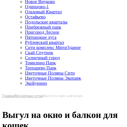
Новое Внуково
Одинцово-1
Ольховый Квартал
Остафьево
Подольские кварталы
Прибрежный парк
Пригород Лесное
Пятницкие луга
Рублевский квартал
Сити комплекс MirrorЗдание
Скай Спутник
Солнечный город
Томилино Парк
Тропарево Парк
Цветочные Поляны Сити
Цветочные Поляны Экопарк
ЭкоБунино
Главная
Москитные сетки
Выгул на окно для кошек
Выгул на окно и балкон для
кошек