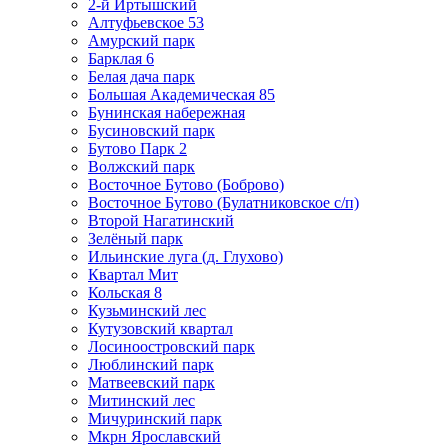
2-й Иртышский
Алтуфьевское 53
Амурский парк
Барклая 6
Белая дача парк
Большая Академическая 85
Бунинская набережная
Бусиновский парк
Бутово Парк 2
Волжский парк
Восточное Бутово (Боброво)
Восточное Бутово (Булатниковское с/п)
Второй Нагатинский
Зелёный парк
Ильинские луга (д. Глухово)
Квартал Мит
Кольская 8
Кузьминский лес
Кутузовский квартал
Лосиноостровский парк
Люблинский парк
Матвеевский парк
Митинский лес
Мичуринский парк
Мкрн Ярославский