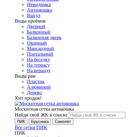
Невидимка
Антимошка
Выгул
Виды проёмов
Дверной
Балконный
Балконная дверь
Оконный
Мансардный
Портальный
На беседку
На террасу
На веранду
Виды рам
Пластик
Алюминий
Дерево
Хит продаж!
Москитная сетка антикошка
Найди свой ЖК в списке
ПИК
Брусника
Самолёт
Все сетки ПИК
ПИК