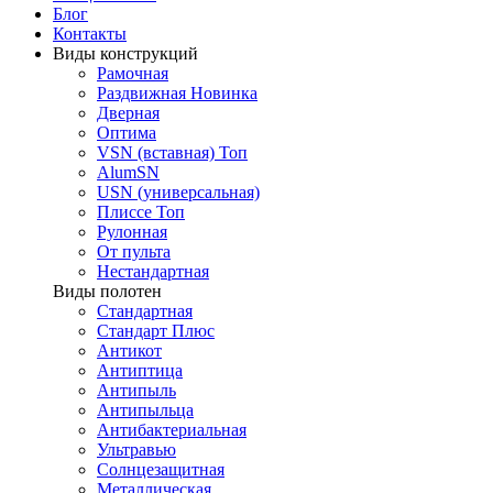
Блог
Контакты
Виды конструкций
Рамочная
Раздвижная
Новинка
Дверная
Оптима
VSN (вставная)
Топ
AlumSN
USN (универсальная)
Плиссе
Топ
Рулонная
От пульта
Нестандартная
Виды полотен
Стандартная
Стандарт Плюс
Антикот
Антиптица
Антипыль
Антипыльца
Антибактериальная
Ультравью
Солнцезащитная
Металлическая