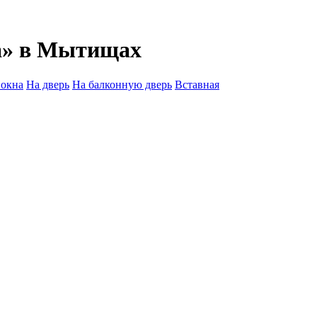
а» в Мытищах
 окна
На дверь
На балконную дверь
Вставная