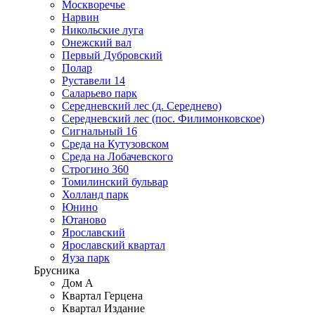
Москворечье
Нарвин
Никольские луга
Онежский вал
Первый Дубровский
Полар
Руставели 14
Саларьево парк
Середневский лес (д. Середнево)
Середневский лес (пос. Филимонковское)
Сигнальный 16
Среда на Кутузовском
Среда на Лобачевского
Строгино 360
Томилинский бульвар
Холланд парк
Юнино
Ютаново
Ярославский
Ярославский квартал
Яуза парк
Брусника
Дом А
Квартал Герцена
Квартал Издание