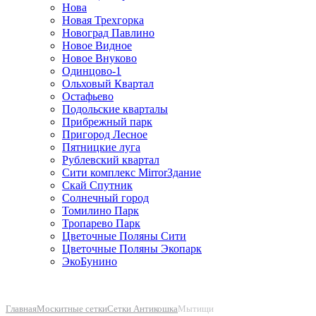
Нова
Новая Трехгорка
Новоград Павлино
Новое Видное
Новое Внуково
Одинцово-1
Ольховый Квартал
Остафьево
Подольские кварталы
Прибрежный парк
Пригород Лесное
Пятницкие луга
Рублевский квартал
Сити комплекс MirrorЗдание
Скай Спутник
Солнечный город
Томилино Парк
Тропарево Парк
Цветочные Поляны Сити
Цветочные Поляны Экопарк
ЭкоБунино
Главная
Москитные сетки
Cетки Антикошка
Мытищи