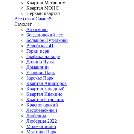
Квартал Метроном
Квартал МОНС
Первый квартал
Все сетки Самолёт
Самолёт
Алхимово
Богдановский лес
Большое Путилково
Верейская 41
Горки парк
Графика на воде
Долина Яузы
Домашний
Егорово Парк
Заречье Парк
Квартал Авиаторов
Квартал Западный
Квартал Ивакино
Квартал Строгино
Красногорский
Лесобережный
Люберцы
Люберцы 2022
Молжаниново
Мытищи Парк